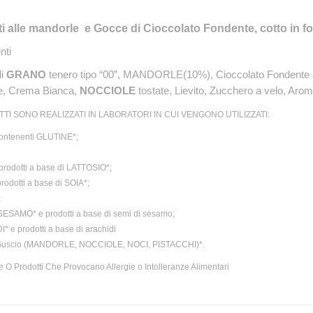
ti alle mandorle e Gocce di Cioccolato Fondente, cotto in f
nti
di
GRANO
tenero tipo “00”, MANDORLE(10%), Cioccolato Fondente 
e, Crema Bianca,
NOCCIOLE
tostate, Lievito, Zucchero a velo, Aromi
TTI SONO REALIZZATI IN LABORATORI IN CUI VENGONO UTILIZZATI:
contenenti GLUTINE*;
prodotti a base di LATTOSIO*;
rodotti a base di SOIA*;
;
SESAMO* e prodotti a base di semi di sesamo;
 e prodotti a base di arachidi
 Guscio (MANDORLE, NOCCIOLE, NOCI, PISTACCHI)*.
 O Prodotti Che Provocano Allergie o Intolleranze Alimentari