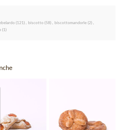
lebelardo
(121)
,
biscotto
(58)
,
biscottomandorle
(2)
,
o
(1)
anche