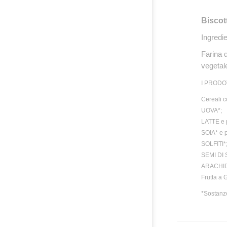
Biscot
Ingredie
Farina 
vegetal
I PRODO
Cereali 
UOVA*;
LATTE e 
SOIA* e p
SOLFITI*
SEMI DI 
ARACHIDI*
Frutta a
*Sostanze