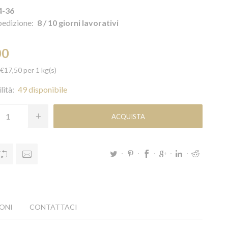
4-36
pedizione:
8 / 10 giorni lavorativi
00
 €17,50 per 1 kg(s)
lità:
49 disponibile
ONI
CONTATTACI