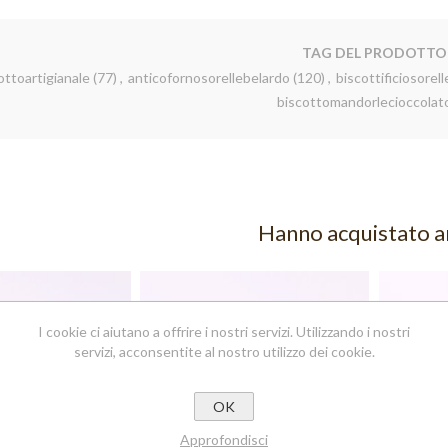
TAG DEL PRODOTTO
ottoartigianale
(77)
,
anticofornosorellebelardo
(120)
,
biscottificiosorel
biscottomandorlecioccolat
Hanno acquistato 
TTI DI
I cookie ci aiutano a offrire i nostri servizi. Utilizzando i nostri
VALE
TTI
servizi, acconsentite al nostro utilizzo dei cookie.
ANALI IN
ZIONE
OTTI
ZI IN
OK
ZIONE
TTI
IANALI
Approfondisci
I MISTI
OTTI